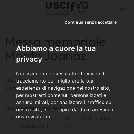
Togg
navi
Continua senza accettare
Messa memoriale
Abbiamo a cuore la tua
Monte Joanaz
privacy
Noi usiamo i cookies e altre tecniche di
organizzatore:
tracciamento per migliorare la tua
Coro La Voce della Valle - CAI di Cividale
esperienza di navigazione nel nostro sito,
per mostrarti contenuti personalizzati e
annunci mirati, per analizzare il traffico sul
Con la partecipazione di
nostro sito, e per capire da dove arrivano i
nostri visitatori.
Coro La Voce della Valle - CAI di Cividale
(Cividale del Friuli - UD)