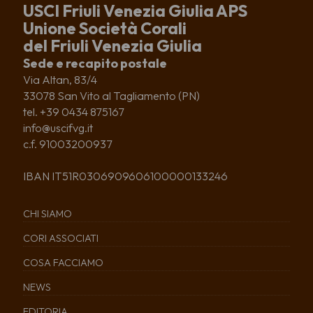
USCI Friuli Venezia Giulia APS
Unione Società Corali
del Friuli Venezia Giulia
Sede e recapito postale
Via Altan, 83/4
33078 San Vito al Tagliamento (PN)
tel. +39 0434 875167
info@uscifvg.it
c.f. 91003200937
IBAN IT51R0306909606100000133246
CHI SIAMO
CORI ASSOCIATI
COSA FACCIAMO
NEWS
EDITORIA