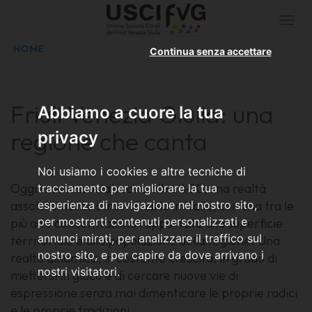
Togg
navi
HOME
Continua senza accettare
Friuli Venezia Giulia: una
Abbiamo a cuore la tua
regione che canta
privacy
Noi usiamo i cookies e altre tecniche di
Oggi i cori associati sono oltre 400, una realtà
tracciamento per migliorare la tua
assolutamente straordinaria in Italia, con una tra le
esperienza di navigazione nel nostro sito,
per mostrarti contenuti personalizzati e
più alte concentrazioni rapportata alla superficie
annunci mirati, per analizzare il traffico sul
territoriale e alla popolazione della regione. Una
nostro sito, e per capire da dove arrivano i
realtà dinamica, in costante crescita, in grado di
nostri visitatori.
mettersi in gioco e di cercare nuove vie di
espressione senza mai dimenticare le proprie radici
e le proprie tradizioni.