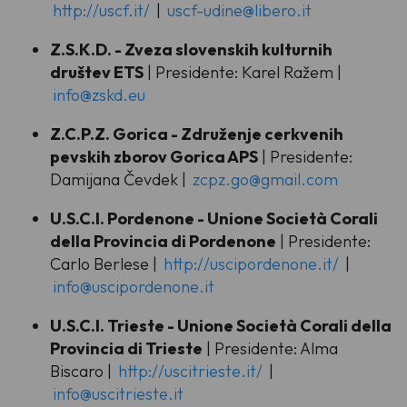
http://uscf.it/
|
uscf-udine@libero.it
Z.S.K.D. - Zveza slovenskih kulturnih
društev ETS
| Presidente: Karel Ražem |
info@zskd.eu
Z.C.P.Z. Gorica - Združenje cerkvenih
pevskih zborov Gorica APS
| Presidente:
Damijana Čevdek |
zcpz.go@gmail.com
U.S.C.I. Pordenone - Unione Società Corali
della Provincia di Pordenone
| Presidente:
Carlo Berlese |
http://uscipordenone.it/
|
info@uscipordenone.it
U.S.C.I. Trieste - Unione Società Corali della
Provincia di Trieste
| Presidente: Alma
Biscaro |
http://uscitrieste.it/
|
info@uscitrieste.it