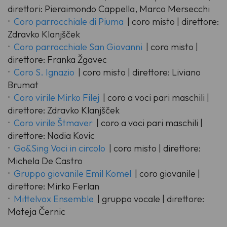
direttori: Pieraimondo Cappella, Marco Mersecchi
Coro parrocchiale di Piuma
| coro misto | direttore:
Zdravko Klanjšček
Coro parrocchiale San Giovanni
| coro misto |
direttore: Franka Žgavec
Coro S. Ignazio
| coro misto | direttore: Liviano
Brumat
Coro virile Mirko Filej
| coro a voci pari maschili |
direttore: Zdravko Klanjšček
Coro virile Štmaver
| coro a voci pari maschili |
direttore: Nadia Kovic
Go&Sing Voci in circolo
| coro misto | direttore:
Michela De Castro
Gruppo giovanile Emil Komel
| coro giovanile |
direttore: Mirko Ferlan
Mittelvox Ensemble
| gruppo vocale | direttore:
Mateja Černic