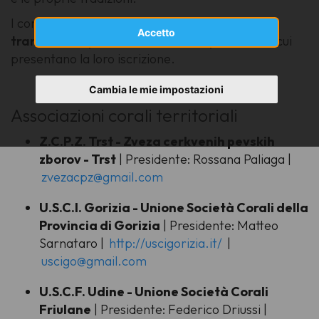
I cori aderiscono all’Usci Friuli Venezia Giulia
Accetto
tramite le rispettive associazioni provinciali
, cui
presentano la loro iscrizione.
Cambia le mie impostazioni
Associazioni corali territoriali
Z.C.P.Z. Trst - Zveza cerkvenih pevskih
zborov - Trst
| Presidente: Rossana Paliaga |
zvezacpz@gmail.com
U.S.C.I. Gorizia - Unione Società Corali della
Provincia di Gorizia
| Presidente: Matteo
Sarnataro |
http://uscigorizia.it/
|
uscigo@gmail.com
U.S.C.F. Udine - Unione Società Corali
Friulane
| Presidente: Federico Driussi |