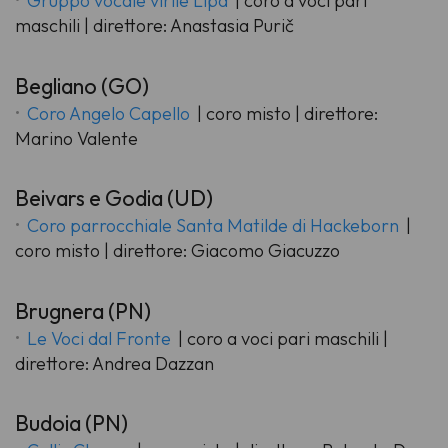
Gruppo vocale virile Lipa
| coro a voci pari
maschili | direttore: Anastasia Purič
Begliano (GO)
Coro Angelo Capello
| coro misto | direttore:
Marino Valente
Beivars e Godia (UD)
Coro parrocchiale Santa Matilde di Hackeborn
|
coro misto | direttore: Giacomo Giacuzzo
Brugnera (PN)
Le Voci dal Fronte
| coro a voci pari maschili |
direttore: Andrea Dazzan
Budoia (PN)