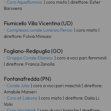
Coro Aquafluminis
| coro misto | direttore: Ester
Bariviera
Fiumicello Villa Vicentina (UD)
Complesso corale Lorenzo Perosi
| coro misto |
direttore: Fulvia Miniussi
Fogliano-Redipuglia (GO)
Gruppo Corale Elianico
| coro a voci pari femminili
| direttore: Franca Zanolla
Fontanafredda (PN)
Corale Julia
| coro a voci pari maschili | direttore:
Amabile Manieri
Coro et Labora
| coro misto | direttore: Dalia Li
Volsi
Coro VociVerdi
| coro di voci bianche | direttore: