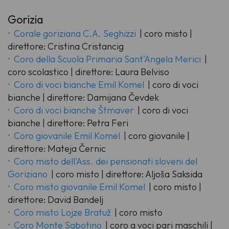
Gorizia
Corale goriziana C.A. Seghizzi
| coro misto |
direttore: Cristina Cristancig
Coro della Scuola Primaria Sant'Angela Merici
|
coro scolastico | direttore: Laura Belviso
Coro di voci bianche Emil Komel
| coro di voci
bianche | direttore: Damijana Čevdek
Coro di voci bianche Štmaver
| coro di voci
bianche | direttore: Petra Feri
Coro giovanile Emil Komel
| coro giovanile |
direttore: Mateja Černic
Coro misto dell'Ass. dei pensionati sloveni del
Goriziano
| coro misto | direttore: Aljoša Saksida
Coro misto giovanile Emil Komel
| coro misto |
direttore: David Bandelj
Coro misto Lojze Bratuž
| coro misto
Coro Monte Sabotino
| coro a voci pari maschili |