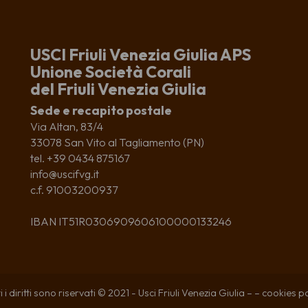
USCI Friuli Venezia Giulia APS
Unione Società Corali
del Friuli Venezia Giulia
Sede e recapito postale
Via Altan, 83/4
33078 San Vito al Tagliamento (PN)
tel. +39 0434 875167
info@uscifvg.it
c.f. 91003200937
IBAN IT51R0306909606100000133246
i i diritti sono riservati © 2021 - Usci Friuli Venezia Giulia – –
cookies po