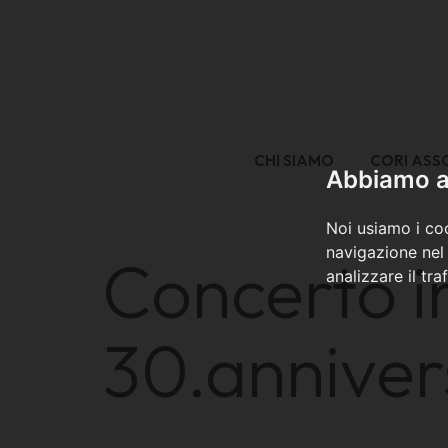
CHI SIAMO
CORI ASS
Abbiamo a 
Noi usiamo i coo
navigazione nel 
Concerto i
analizzare il tra
30.anniver