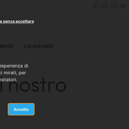
a senza accettare
ERVIZI
CALENDARIO
 esperienza di
i mirati, per
l nostro
sitatori.
Accetto