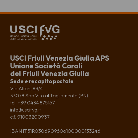
USCI Friuli Venezia Giulia APS
Unione Società Corali
del Friuli Venezia Giulia
Sede e recapito postale
Via Altan, 83/4
33078 San Vito al Tagliamento (PN)
tel. +39 0434 875167
info@uscifvg.it
c.f. 91003200937
IBAN IT51R0306909606100000133246