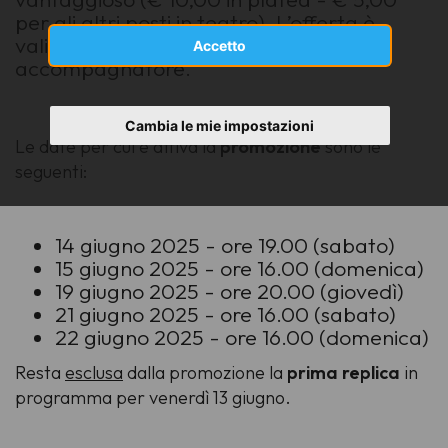
per gli altri posti in teatro). L’offerta è
valida anche per un eventuale
Accetto
accompagnatore.
Cambia le mie impostazioni
Le date per cui è attiva la
promozione
sono le
seguenti:
14 giugno 2025 - ore 19.00 (sabato)
15 giugno 2025 - ore 16.00 (domenica)
19 giugno 2025 - ore 20.00 (giovedì)
21 giugno 2025 - ore 16.00 (sabato)
22 giugno 2025 - ore 16.00 (domenica)
Resta
esclusa
dalla promozione la
prima replica
in
programma per venerdì 13 giugno.