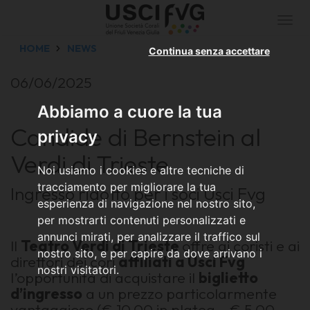
Togg
navi
HOME
NEWS
Continua senza accettare
06/06/2025
Abbiamo a cuore la tua
Candide di Bernstein al
privacy
Verdi di Trieste
Noi usiamo i cookies e altre tecniche di
tracciamento per migliorare la tua
Ingresso ridotto per i soci Usci Fvg
esperienza di navigazione nel nostro sito,
per mostrarti contenuti personalizzati e
annunci mirati, per analizzare il traffico sul
Il
Teatro Verdi di Trieste
offre ai coristi e ai
nostro sito, e per capire da dove arrivano i
direttori dei cori
affiliati a Usci Fvg
nostri visitatori.
l’opportunità di acquistare il
biglietto
d’ingresso
a un prezzo particolarmente
vantaggioso (€ 10,00 in platea - € 5,00