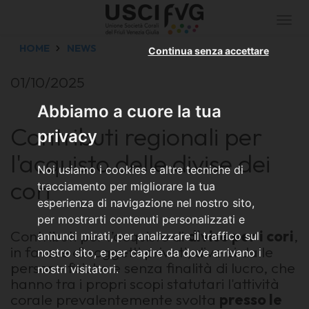
Togg
navi
HOME
NEWS
Continua senza accettare
01/10/2025
Abbiamo a cuore la tua
Contributi regionali per
privacy
l'acquisto delle divise dei
Noi usiamo i cookies e altre tecniche di
cori
tracciamento per migliorare la tua
esperienza di navigazione nel nostro sito,
per mostrarti contenuti personalizzati e
Contributi per l’acquisto di
divise per i cori
,
annunci mirati, per analizzare il traffico sul
in favore di soggetti privati, diversi dalle
nostro sito, e per capire da dove arrivano i
persone fisiche e senza finalità di lucro, che
nostri visitatori.
hanno tra i propri scopi statutari l'attività
corale prevalentemente svolta
presso le