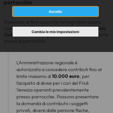
parrocchie
.
Accetto
Riteniamo di fare cosa utile nel segnalare questa
opportunità riservata dalla
Regione Friuli Venezia
Cambia le mie impostazioni
Giulia
ai cori che svolgono attività prevalentemente
presso le parrocchie.
L'Amministrazione regionale è
autorizzata a concedere contributi fino al
limite massimo di
10.000 euro
, per
l’acquisto di divise per i cori del Friuli
Venezia operanti prevalentemente
presso parrocchie. Possono presentare
la domanda di contributo i soggetti
privati, diversi dalle persone fisiche,