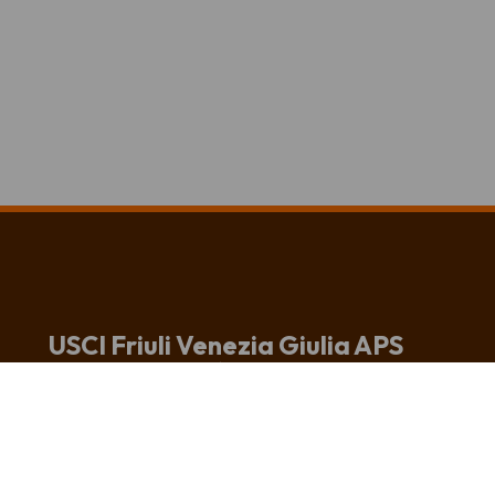
USCI Friuli Venezia Giulia APS
Unione Società Corali
del Friuli Venezia Giulia
Sede e recapito postale
Via Altan, 83/4
33078 San Vito al Tagliamento (PN)