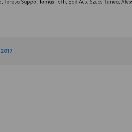
, Teresa Sappa, Tamás Tóth, Edit Ács, Szucs Timea, Alessa
 2017