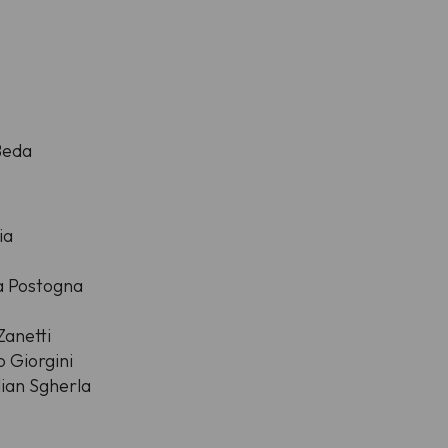
Beda
ia
ia Postogna
Zanetti
o Giorgini
lian Sgherla