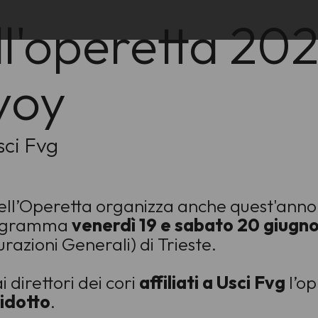
ll'operetta 20
voy
sci Fvg
ell’Operetta organizza anche quest'anno 
rogramma
venerdì 19 e sabato 20 giugn
urazioni Generali) di Trieste.
i direttori dei cori
affiliati a Usci Fvg
l’op
ridotto
.