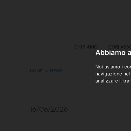
CHI SIAMO
CORI ASS
Abbiamo a 
Noi usiamo i coo
HOME
NEWS
navigazione nel 
analizzare il tra
16/06/2026