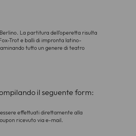
rlino. La partitura dell’operetta risulta
x-Trot e balli di impronta latino-
taminando tutto un genere di teatro
 compilando il seguente form:
essere effettuati direttamente alla
 coupon ricevuto via e-mail.