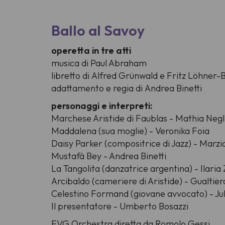
Ballo al Savoy
operetta in tre atti
musica di
Paul Abraham
libretto di
Alfred Grünwald
e
Fritz Löhner-
adattamento e regia di
Andrea Binetti
personaggi e interpreti:
Marchese Aristide di Faublas - Mathia Negl
Maddalena (sua moglie) - Veronika Foia
Daisy Parker (compositrice di Jazz) - Marz
Mustafà Bey - Andrea Binetti
La Tangolita (danzatrice argentina) - Ilaria 
Arcibaldo (cameriere di Aristide) - Gualtier
Celestino Formand (giovane avvocato) - Ju
Il presentatore - Umberto Bosazzi
FVG Orchestra diretta da Romolo Gessi