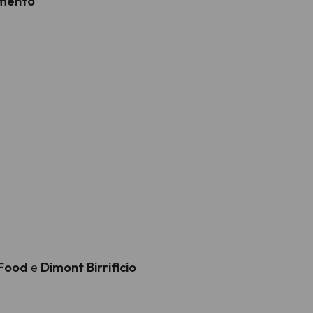
iamento
w Food
e
Dimont Birrificio