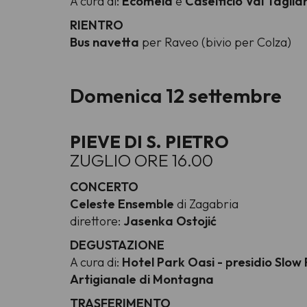
A cura di:
Ecomela
e
Caseificio Val Tagl
RIENTRO
Bus navetta
per Raveo (bivio per Colza)
Domenica 12 settembre
PIEVE DI S. PIETRO
ZUGLIO ORE 16.00
CONCERTO
Celeste Ensemble
di Zagabria
direttore:
Jasenka Ostojić
DEGUSTAZIONE
A cura di:
Hotel Park Oasi - presidio Slo
Artigianale di Montagna
TRASFERIMENTO