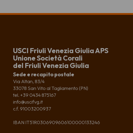
USCI Friuli Venezia Giulia APS
Unione Società Corali
del Friuli Venezia Giulia
Sede e recapito postale
Via Altan, 83/4
33078 San Vito al Tagliamento (PN)
tel. +39 0434 875167
info@uscifvg.it
c.f. 91003200937
IBAN IT51R0306909606100000133246