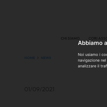
CHI SIAMO
CORI ASS
Abbiamo a 
Noi usiamo i coo
HOME
NEWS
navigazione nel 
analizzare il tra
01/09/2021