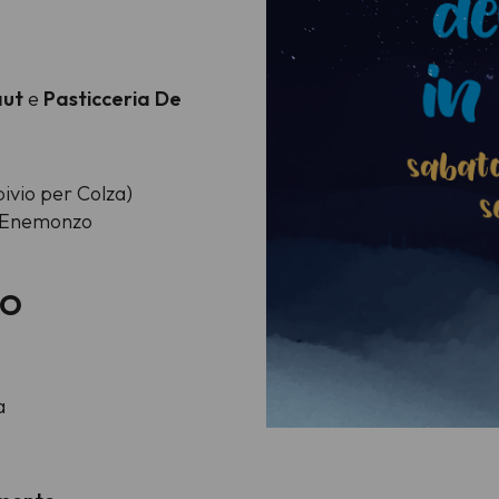
aut
e
Pasticceria De
bivio per Colza)
a Enemonzo
NO
a