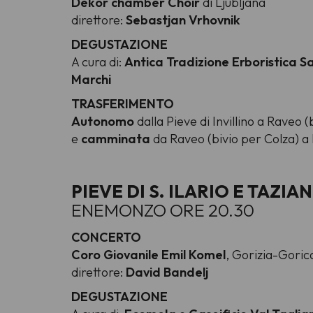
Dekor chamber Choir
di Ljubljana
direttore:
Sebastjan Vrhovnik
DEGUSTAZIONE
A cura di:
Antica Tradizione Erboristica S
Marchi
TRASFERIMENTO
Autonomo
dalla Pieve di Invillino a Raveo (
e
camminata
da Raveo (bivio per Colza) 
PIEVE DI S. ILARIO E TAZIA
ENEMONZO ORE 20.30
CONCERTO
Coro Giovanile Emil Komel
, Gorizia-Goric
direttore:
David Bandelj
DEGUSTAZIONE