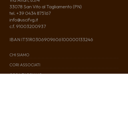
33078 San Vito al Tagliamento (PN)
tel. +39 0434 875167
info@uscifvg.it
c.f. 91003200937
IBAN IT51R0306909606100000133246
CHI SIAMO
CORI ASSOCIATI
COSA FACCIAMO
NEWS
EDITORIA
SERVIZI
CALENDARIO