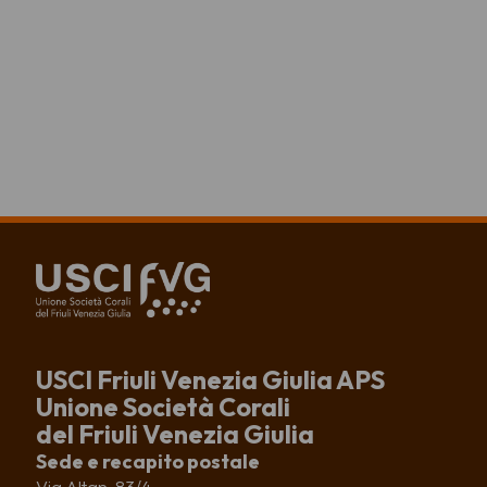
USCI Friuli Venezia Giulia APS
Unione Società Corali
del Friuli Venezia Giulia
Sede e recapito postale
Via Altan, 83/4