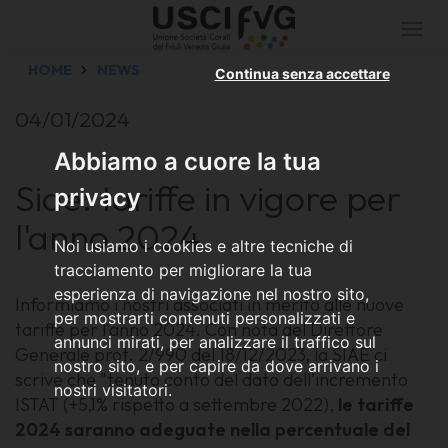
Togg
navi
HOME
NEWS
Continua senza accettare
04/01/2024
Abbiamo a cuore la tua
Siae: tariffe in vigore per
privacy
l'anno 2024
Noi usiamo i cookies e altre tecniche di
tracciamento per migliorare la tua
esperienza di navigazione nel nostro sito,
Informiamo i nostri associati in merito alle nuove
per mostrarti contenuti personalizzati e
tariffe per l'anno 2024. Con nota del Direttore
annunci mirati, per analizzare il traffico sul
Generale prot. 2/990 del 18/12/2023, la SIAE ci
nostro sito, e per capire da dove arrivano i
scrive che "tenuto conto del dato dell’incremento
nostri visitatori.
ISTAT (+5,1% rispetto a settembre 2022),
le tariffe
2024 saranno adeguate nella percentuale del