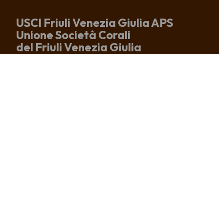
USCI Friuli Venezia Giulia APS
Unione Società Corali
del Friuli Venezia Giulia
Sede e recapito postale
Via Altan, 83/4
33078 San Vito al Tagliamento (PN)
tel. +39 0434 875167
info@uscifvg.it
c.f. 91003200937
IBAN IT51R0306909606100000133246
CHI SIAMO
CORI ASSOCIATI
COSA FACCIAMO
NEWS