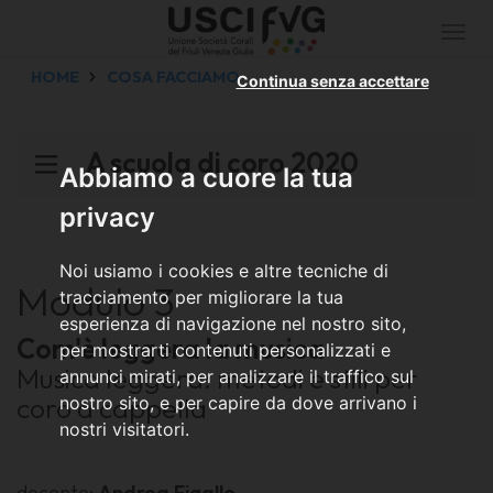
Togg
navi
HOME
COSA FACCIAMO
Continua senza accettare
A scuola di coro 2020
Abbiamo a cuore la tua
privacy
Noi usiamo i cookies e altre tecniche di
Modulo 3
tracciamento per migliorare la tua
esperienza di navigazione nel nostro sito,
Com'è leggera la musica
per mostrarti contenuti personalizzati e
Musica leggera: metodi e stili per
annunci mirati, per analizzare il traffico sul
coro a cappella
nostro sito, e per capire da dove arrivano i
nostri visitatori.
docente:
Andrea Figallo