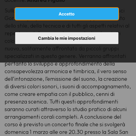
Sulla scia dell'esperienza maturata nel 2019, l'Usci
Accetto
Gorizia ripropone il corso volto all’apprendimento
dello stile, della tecnica e di tutti gli aspetti relativi al
repertorio della musica leggera destinato a tutti
Cambia le mie impostazioni
coloro che desiderano conoscere un repertorio
nuovo, solitamente affrontato da piccoli gruppi
specializzati in questo genere. Verranno affrontati
pertanto lo sviluppo e approfondimento della
consapevolezza armonica e timbrica, il vero senso
dell’intonazione, l’emissione del suono, la creazione
di diversi colori sonori, i suoni di accompagnamento,
come creare empatia con il pubblico, cenni di
presenza scenica. Tutti questi approfondimenti
saranno curati attraverso lo studio pratico di alcuni
arrangiamenti corali completi. A conclusione del
corso è previsto un concerto finale che si svolgerà
domenica 1 marzo alle ore 20.30 presso la Sala San