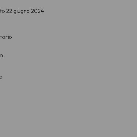
ato 22 giugno 2024
torio
an
o