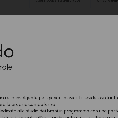
Alla riscoperta della voce
Un coro nell
do
rale
ica e coinvolgente per giovani musicisti desiderosi di int
nare le proprie competenze.
dicata allo studio dei brani in programma con una parte 
leto e bilanciato all'apprendimento e permettendo ai 