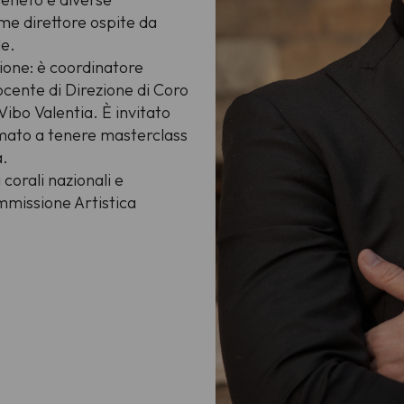
me direttore ospite da
le.
ione: è coordinatore
ocente di Direzione di Coro
ibo Valentia. È invitato
iamato a tenere masterclass
a.
corali nazionali e
ommissione Artistica