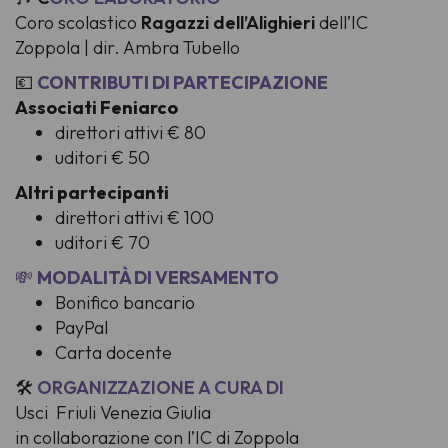
Coro scolastico
Ragazzi dell’Alighieri
dell’IC
Zoppola | dir. Ambra Tubello
💶
CONTRIBUTI DI PARTECIPAZIONE
Associati Feniarco
direttori attivi € 80
uditori € 50
Altri partecipanti
direttori attivi € 100
uditori € 70
💸
MODALITÀ DI VERSAMENTO
Bonifico bancario
PayPal
Carta docente
🛠️
ORGANIZZAZIONE A CURA DI
Usci Friuli Venezia Giulia
in collaborazione con l’IC di Zoppola