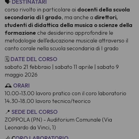
🗣️
DESTINATARI
corso rivolto in particolare ai
docenti della scuola
secondaria di I grado
, ma anche a
direttori,
studenti di didattica della musica o scienze della
formazione
che desiderino approfondire le
metodologie dell’educazione musicale attraverso il
canto corale nella scuola secondaria di I grado
🗓️
DATE DEL CORSO
sabato 21 febbraio | sabato 11 aprile | sabato 9
maggio 2026
🕰️
ORARI
10.00-13.00 lavoro pratico con il coro laboratorio
14.30-18.00 lavoro tecnico/teorico
📍
SEDE DEL CORSO
ZOPPOLA (PN) - Auditorium Comunale (Via
Leonardo da Vinci, 1)
🎶
C
ORO LABORATORIO