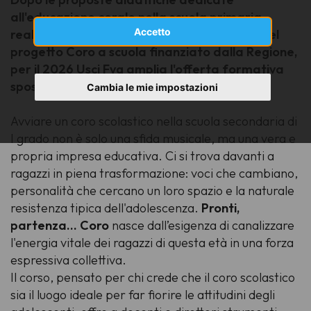
all'educazione corale nella scuola primaria
Accetto
realizzate negli ultimi due anni a supporto del
progetto Coro a scuola finanziato dalla Regione,
per il 2026 Usci Fvg amplia l'offerta formativa
spostando il focus sulla scuola media
Cambia le mie impostazioni
Avviare un coro scolastico nella scuola secondaria di
I grado non è solo una sfida musicale, ma una vera e
propria impresa educativa. Ci si trova davanti a
ragazzi in piena trasformazione: voci che cambiano,
personalità che cercano un loro spazio e la naturale
resistenza tipica dell'adolescenza.
Pronti,
partenza… Coro
nasce dall’esigenza di canalizzare
l'energia vitale dei ragazzi di questa età in una forza
espressiva collettiva.
Il corso, pensato per chi crede che il coro scolastico
sia il luogo ideale per far fiorire le attitudini degli