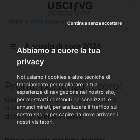
Togg
navi
HOME
COSA FACCIAMO
Continua senza accettare
A scuola di coro 2026
Abbiamo a cuore la tua
privacy
Noi usiamo i cookies e altre tecniche di
Pronti, partenza... coro!
tracciamento per migliorare la tua
esperienza di navigazione nel nostro sito,
Guida pratica per avviare il coro
per mostrarti contenuti personalizzati e
scolastico nella scuola media
annunci mirati, per analizzare il traffico sul
docente:
Denis Monte
nostro sito, e per capire da dove arrivano i
nostri visitatori.
Dopo le proposte didattiche dedicate