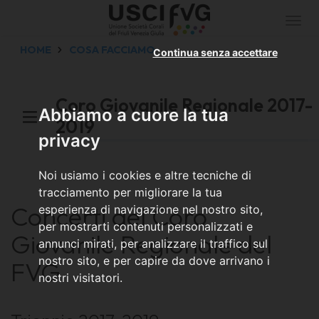
Togg
navi
HOME
COSA FACCIAMO
Continua senza accettare
Coro Giovanile Regionale 2017-
Abbiamo a cuore la tua
2019
privacy
Noi usiamo i cookies e altre tecniche di
tracciamento per migliorare la tua
Concerti del Coro
esperienza di navigazione nel nostro sito,
per mostrarti contenuti personalizzati e
Giovanile Regionale del
annunci mirati, per analizzare il traffico sul
nostro sito, e per capire da dove arrivano i
FVG
nostri visitatori.