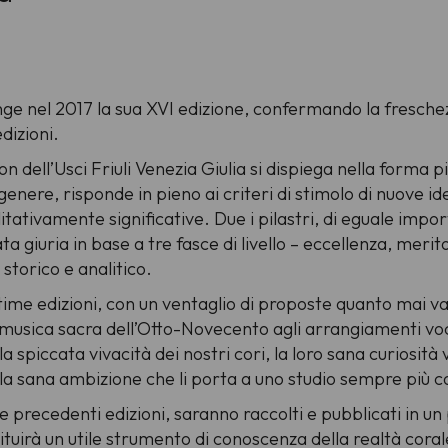
nge nel 2017 la sua XVI edizione, confermando la freschez
dizioni.
ion dell’Usci Friuli Venezia Giulia si dispiega nella forma 
enere, risponde in pieno ai criteri di stimolo di nuove id
tativamente significative. Due i pilastri, di eguale impor
a giuria in base a tre fasce di livello –
eccellenza, merito
 storico e analitico.
ltime edizioni, con un ventaglio di proposte quanto mai v
a musica sacra dell’Otto-Novecento agli arrangiamenti voc
spiccata vivacità dei nostri cori, la loro sana curiosità ve
 la sana ambizione che li porta a uno studio sempre più c
le precedenti edizioni, saranno raccolti e pubblicati in un
tituirà un utile strumento di conoscenza della realtà cor