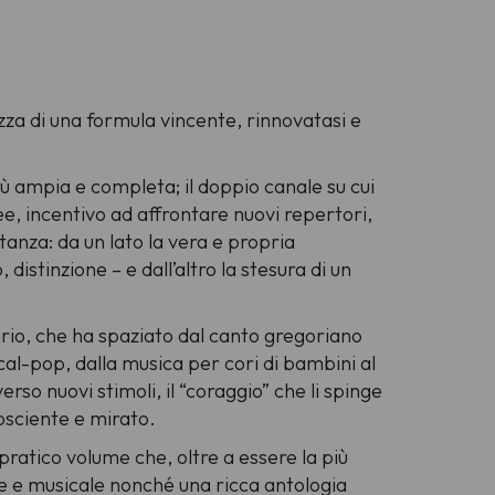
za di una formula vincente, rinnovatasi e
più ampia e completa; il doppio canale su cui
ee, incentivo ad affrontare nuovi repertori,
tanza: da un lato la vera e propria
, distinzione
– e dall’altro la stesura di un
ario, che ha spaziato dal canto gregoriano
al-pop, dalla musica per cori di bambini al
rso nuovi stimoli, il “coraggio” che li spinge
osciente e mirato.
 pratico volume che, oltre a essere la più
ale e musicale nonché una ricca antologia