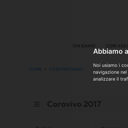
CHI SIAMO
CORI ASS
Abbiamo a 
Noi usiamo i coo
HOME
COSA FACCIAMO
navigazione nel 
analizzare il tra
Corovivo 2017