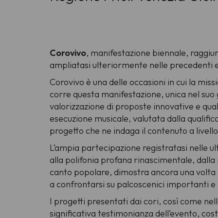
Corovivo
, manifestazione biennale, raggiu
ampliatasi ulteriormente nelle precedenti e
Corovivo è una delle occasioni in cui la miss
corre questa manifestazione, unica nel suo g
valorizzazione di proposte innovative e quali
esecuzione musicale, valutata dalla qualificat
progetto che ne indaga il contenuto a livello
L’ampia partecipazione registratasi nelle u
alla polifonia profana rinascimentale, dall
canto popolare, dimostra ancora una volta la 
a confrontarsi su palcoscenici importanti e
I progetti presentati dai cori, così come nel
significativa testimonianza dell’evento, cos