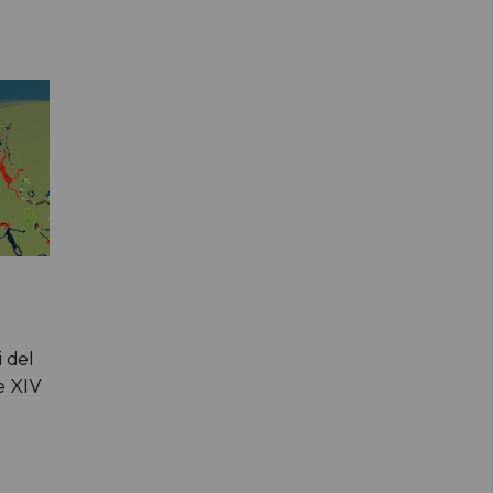
i del
 e XIV