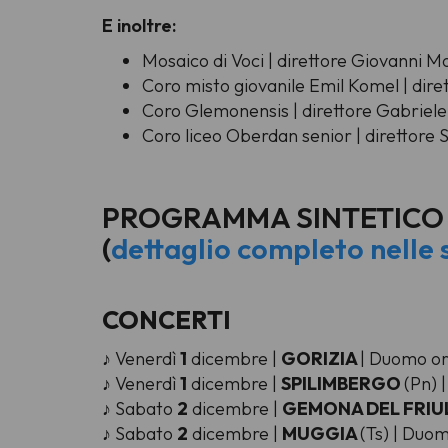
E inoltre:
Mosaico di Voci | direttore Giovanni M
Coro misto giovanile Emil Komel | dire
Coro Glemonensis | direttore Gabriel
Coro liceo Oberdan
senior
| direttore
PROGRAMMA SINTETICO
(
dettaglio completo nelle
CONCERTI
♪ Venerdì
1
dicembre |
GORIZIA
| Duomo or
♪ Venerdì
1
dicembre |
SPILIMBERGO
(Pn) 
♪ Sabato
2
dicembre |
GEMONA DEL FRIU
♪ Sabato
2
dicembre |
MUGGIA
(Ts) | Duo