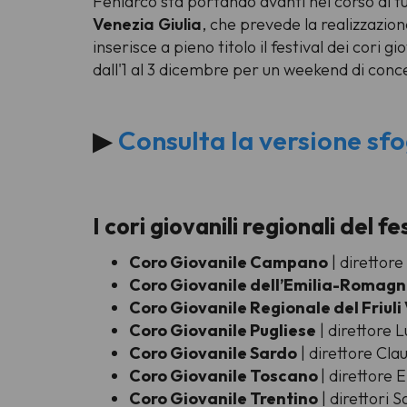
Feniarco sta portando avanti nel corso di tu
Venezia Giulia
, che prevede la realizzazion
inserisce a pieno titolo il festival dei cori 
dall'1 al 3 dicembre per un weekend di conc
▶
Consulta la versione sf
I cori giovanili regionali del fe
Coro Giovanile Campano
| direttore
Coro Giovanile dell’Emilia-Romag
Coro Giovanile Regionale del Friuli
Coro Giovanile Pugliese
| direttore L
Coro Giovanile Sardo
| direttore Cla
Coro Giovanile Toscano
| direttore E
Coro Giovanile Trentino
| direttori 