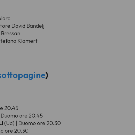
olaro
ttore David Bandelj
e Bressan
 Stefano Klamert
 sottopagine
)
e 20.45
| Duomo ore 20.45
LI
(Ud) | Duomo ore 20.30
mo ore 20.30