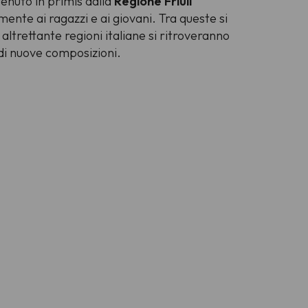
tenuto in primis dalla
Regione Friuli
mente ai ragazzi e ai giovani. Tra queste si
a altrettante regioni italiane si ritroveranno
 di nuove composizioni.