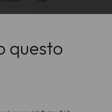
ni artistiche
luoghi
o questo