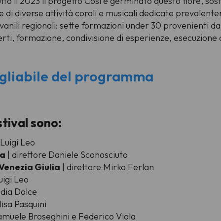
tto il 2023 il progetto
Così è germinato questo fiore
, sos
e di diverse attività corali e musicali dedicate prevalente
giovanili regionali: sette formazioni under 30 provenienti d
erti, formazione, condivisione di esperienze, esecuzione
ogliabile del programma
stival sono:
 Luigi Leo
na
| direttore Daniele Sconosciuto
 Venezia Giulia
| direttore Mirko Ferlan
uigi Leo
udia Dolce
lisa Pasquini
Samuele Broseghini e Federico Viola