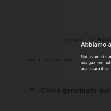
CHI SIAMO
CORI ASS
Abbiamo a 
Noi usiamo i coo
HOME
COSA FACCIAMO
navigazione nel 
analizzare il tra
Così è germinato ques