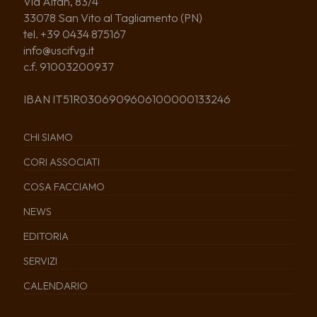
Via Altan, 83/4
33078 San Vito al Tagliamento (PN)
tel. +39 0434 875167
info@uscifvg.it
c.f. 91003200937
IBAN IT51R0306909606100000133246
CHI SIAMO
CORI ASSOCIATI
COSA FACCIAMO
NEWS
EDITORIA
SERVIZI
CALENDARIO