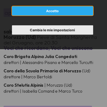
appuntamenti del mese di
Accetto
marzo
Cambia le mie impostazioni
sabato 28 marzo 2026
Moruzzo (Ud)
Pieve di Santa Margherita
del Gruagno, ore 20.30
Voci che ricordano, Voci che uniscono
Coro Brigata Alpina Julia Congedati
direttori | Alessandro Pisano e Marcello Turcutti
Coro della Scuola Primaria di Moruzzo
(Ud)
direttore | Marco Bertoldi
Coro Stelutis Alpinis
| Moruzzo (Ud)
direttori | Isabella Comand e Marco Turco