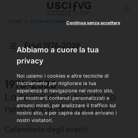
Togg
navi
HOME
COSA FACCIAMO
Continua senza accettare
Friuli 1976-2026
Abbiamo a cuore la tua
privacy
Noi usiamo i cookies e altre tecniche di
1976-2026
tracciamento per migliorare la tua
esperienza di navigazione nel nostro sito,
La forza di un territorio
per mostrarti contenuti personalizzati e
nella voce dei suoi cori
annunci mirati, per analizzare il traffico sul
nostro sito, e per capire da dove arrivano i
nostri visitatori.
Calendario degli eventi