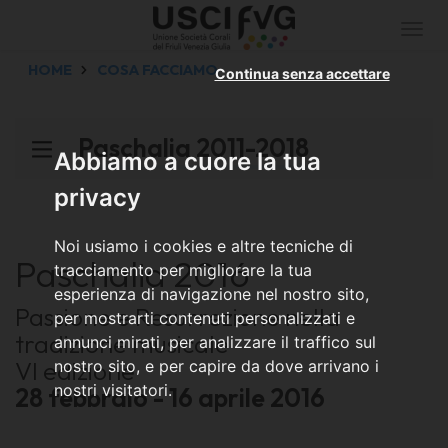
Togg
navi
HOME
COSA FACCIAMO
Continua senza accettare
Paschalia 2011-2018
Abbiamo a cuore la tua
privacy
Noi usiamo i cookies e altre tecniche di
Paschalia 2016
tracciamento per migliorare la tua
esperienza di navigazione nel nostro sito,
Passione e Resurrezione nella
per mostrarti contenuti personalizzati e
tradizione musicale
annunci mirati, per analizzare il traffico sul
VI edizione
nostro sito, e per capire da dove arrivano i
nostri visitatori.
28 febbraio - 16 aprile 2016