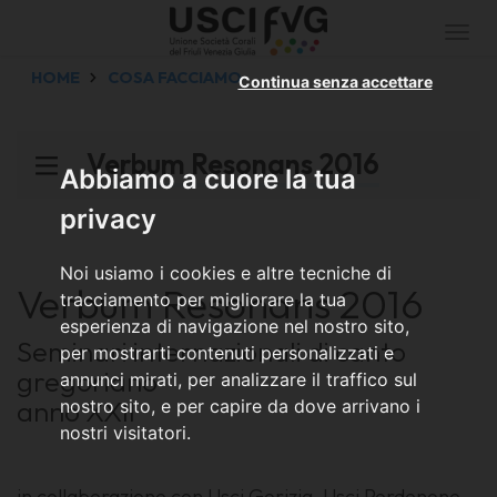
Togg
navi
HOME
COSA FACCIAMO
Continua senza accettare
Verbum Resonans 2016
Abbiamo a cuore la tua
privacy
Noi usiamo i cookies e altre tecniche di
Verbum Resonans 2016
tracciamento per migliorare la tua
esperienza di navigazione nel nostro sito,
Seminari internazionali di canto
per mostrarti contenuti personalizzati e
gregoriano
annunci mirati, per analizzare il traffico sul
anno XXII
nostro sito, e per capire da dove arrivano i
nostri visitatori.
in collaborazione con Usci Gorizia, Usci Pordenone,