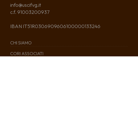
info@uscifvg.it
c.f. 91003200937
IBAN IT51R0306909606100000133246
CHI SIAMO
CORI ASSOCIATI
COSA FACCIAMO
NEWS
EDITORIA
SERVIZI
CALENDARIO
Tutti i diritti sono riservati © 2021 - Usci Friuli Venezia Giulia – –
cookies policy