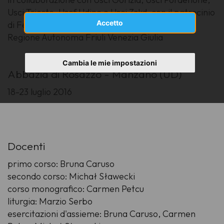
Usci Trieste, Uscf Udine e Usci Zskd, con il patrocinio
Accetto
di Feniarco e Aiscgre e con il contributo della
Regione Autonoma Friuli Venezia Giulia
Cambia le mie impostazioni
Abbazia di Rosazzo - Manzano (UD)
18-23 luglio 2016
Docenti
primo corso: Bruna Caruso
secondo corso: Michał Sławecki
corso monografico: Carmen Petcu
liturgia: Marzio Serbo
esercitazioni d'assieme: Bruna Caruso, Carmen