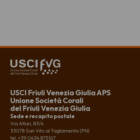
USCI Friuli Venezia Giulia APS
Unione Società Corali
del Friuli Venezia Giulia
Sede e recapito postale
Via Altan, 83/4
33078 San Vito al Tagliamento (PN)
tel. +39 0434 875167