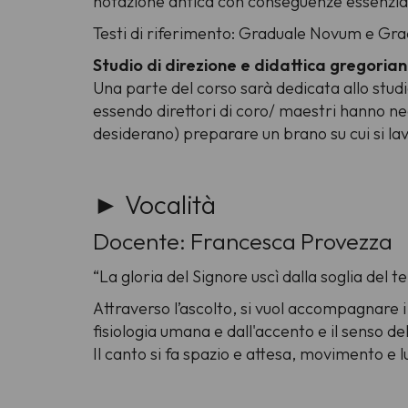
notazione antica con conseguenze essenzial
Testi di riferimento:
Graduale Novum
e
Gra
Studio di direzione e didattica gregoria
Una parte del corso sarà dedicata allo studi
essendo direttori di coro/ maestri hanno nec
desiderano) preparare un brano su cui si lav
►
Vocalità
Docente: Francesca Provezza
“La gloria del Signore uscì dalla soglia del 
Attraverso l’ascolto, si vuol accompagnare i
fisiologia umana e dall'accento e il senso de
Il canto si fa spazio e attesa, movimento e l