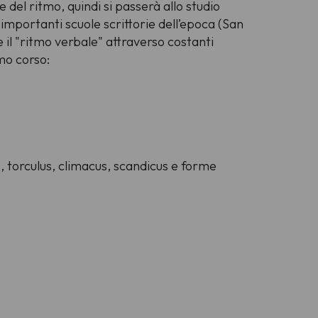
del ritmo, quindi si passerà allo studio
importanti scuole scrittorie dell’epoca (San
e il "ritmo verbale" attraverso costanti
imo corso:
s
,
torculus
,
climacus
,
scandicus
e forme