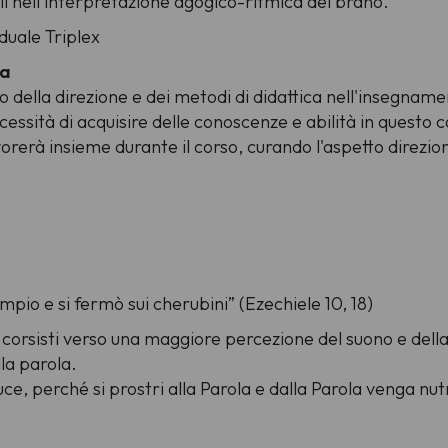
i nell'interpretazione agogico-ritmica del brano.
duale Triplex
na
o della direzione e dei metodi di didattica nell'insegnam
essità di acquisire delle conoscenze e abilità in questo c
orerà insieme durante il corso, curando l'aspetto direziona
tempio e si fermò sui cherubini” (Ezechiele 10, 18)
 corsisti verso una maggiore percezione del suono e della
lla parola.
uce, perché si prostri alla Parola e dalla Parola venga nut