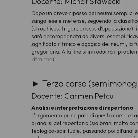
Docente: Michał Sławecki
Dopo un breve ripasso dei neumi semplici e s
sangallese e metense, seguendo la classifi
(
strophicus
,
trigon
,
oriscus
d’apposizione), 
sarà accompagnata da diversi esempi ricav
significato ritmico e agogico dei neumi, la f
gregoriana. Alla fine si introdurrà il prob
ritmiche).
► Terzo corso (semimonogr
Docente: Carmen Petcu
Analisi e interpretazione di repertorio
L’argomento principale di questo corso è l’a
di analisi del repertorio (sia brani molto co
teologico-spirituale, passando poi all'analis