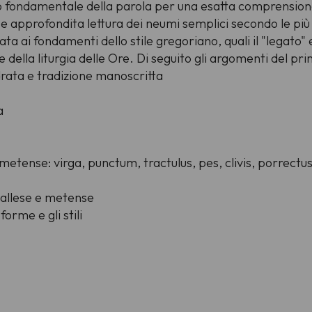
lo fondamentale della parola per una esatta comprensione 
e approfondita lettura dei neumi semplici secondo le più 
a ai fondamenti dello stile gregoriano, quali il "legato" 
e della liturgia delle Ore. Di seguito gli argomenti del pr
drata e tradizione manoscritta
a
e metense:
virga
,
punctum
,
tractulus
,
pes
,
clivis
,
porrectu
ngallese e metense
forme e gli stili