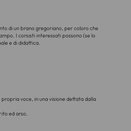
ento di un brano gregoriano, per coloro che
ampo. I corsisti interessati possono (se lo
le e di didattica.
 propria voce, in una visione dettata dalla
rito ed arso.