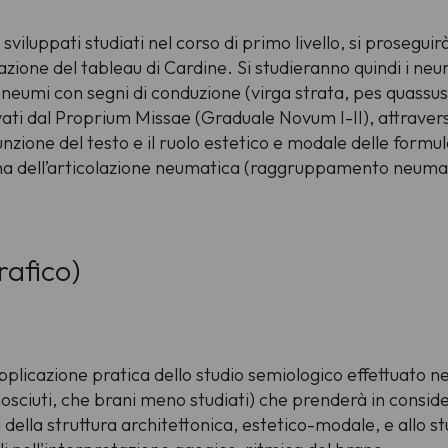
viluppati studiati nel corso di primo livello, si prosegui
cazione del
tableau
di Cardine. Si studieranno quindi i neu
i neumi con segni di conduzione (
virga strata
,
pes quassus
ati dal
Proprium Missae
(Graduale Novum I-II)
, attravers
unzione del testo e il ruolo estetico e modale delle formu
lema dell’articolazione neumatica (raggruppamento neumat
afico)
pplicazione pratica dello studio semiologico effettuato nei
nosciuti, che brani meno studiati) che prenderà in conside
i della struttura architettonica, estetico-modale, e allo s