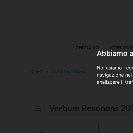
CHI SIAMO
CORI ASS
Abbiamo a 
Noi usiamo i coo
HOME
COSA FACCIAMO
navigazione nel 
analizzare il tra
Verbum Resonans 20