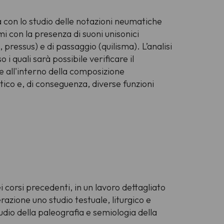
rà con lo studio delle notazioni neumatiche
mi con la presenza di suoni unisonici
,
pressus
) e di passaggio (
quilisma
). L’analisi
o i quali sarà possibile verificare il
le all'interno della composizione
ico e, di conseguenza, diverse funzioni
 corsi precedenti, in un lavoro dettagliato
razione uno studio testuale, liturgico e
tudio della paleografia e semiologia della