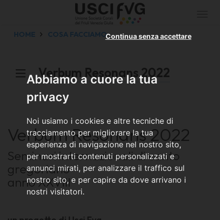
Togg
navi
HOME
COSA FACCIAMO
Continua senza accettare
Verbum Resonans 2022
Abbiamo a cuore la tua
privacy
Noi usiamo i cookies e altre tecniche di
Verbum Resonans 2022
tracciamento per migliorare la tua
esperienza di navigazione nel nostro sito,
Seminari internazionali di canto
per mostrarti contenuti personalizzati e
gregoriano
annunci mirati, per analizzare il traffico sul
anno XXVIII
nostro sito, e per capire da dove arrivano i
nostri visitatori.
un progetto di Usci Fvg