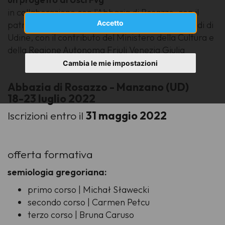
in collaborazione con l'Abbazia di Rosazzo, con il
Accetto
patrocinio di Feniarco e dell'Università degli Studi di
Udine, con il contributo del Ministero della Cultura e
della Regione Autonoma Friuli Venezia Giulia
Cambia le mie impostazioni
Abbazia di Rosazzo - Manzano (UD)
18-23 luglio 2022
Iscrizioni entro il
31 maggio 2022
offerta formativa
semiologia gregoriana:
primo corso | Michał Sławecki
secondo corso | Carmen Petcu
terzo corso | Bruna Caruso