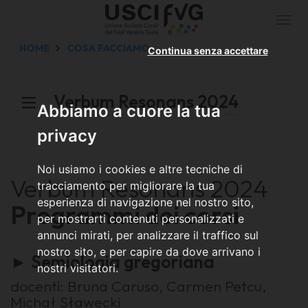
Togg
navi
HOME
COSA FACCIAMO
Continua senza accettare
Verbum Resonans 2024
Abbiamo a cuore la tua
privacy
Noi usiamo i cookies e altre tecniche di
Verbum Resonans 2024
tracciamento per migliorare la tua
esperienza di navigazione nel nostro sito,
Programmi dei corsi
per mostrarti contenuti personalizzati e
annunci mirati, per analizzare il traffico sul
nostro sito, e per capire da dove arrivano i
► Semiologia gregoriana
nostri visitatori.
docenti: Bruna Caruso, Carmen Petcu,
Michał Sławecki