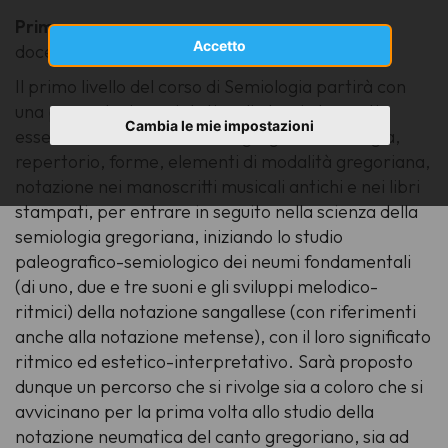
Primo corso
Accetto
docente: Carmen Petcu
Il primo livello del corso di Semiologia partirà con
una presentazione sintetica di alcuni elementi
Cambia le mie impostazioni
essenziali di storia del canto gregoriano, liturgia,
repertorio, forme, elementi di modalità gregoriana,
notazione nei manoscritti musicali antichi e nei libri
stampati, per entrare in seguito nella scienza della
semiologia gregoriana, iniziando lo studio
paleografico-semiologico dei neumi fondamentali
(di uno, due e tre suoni e gli sviluppi melodico-
ritmici) della notazione sangallese (con riferimenti
anche alla notazione metense), con il loro significato
ritmico ed estetico-interpretativo. Sarà proposto
dunque un percorso che si rivolge sia a coloro che si
avvicinano per la prima volta allo studio della
notazione neumatica del canto gregoriano, sia ad