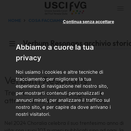
Togg
navi
HOME
COSA FACCIAMO
Continua senza accettare
Verbum Resonans archivio stori
Abbiamo a cuore la tua
privacy
Noi usiamo i cookies e altre tecniche di
Verbum Resonans
tracciamento per migliorare la tua
esperienza di navigazione nel nostro sito,
Trent'anni di canto gregoriano
per mostrarti contenuti personalizzati e
attraverso le pagine di Choralia
annunci mirati, per analizzare il traffico sul
nostro sito, e per capire da dove arrivano i
nostri visitatori.
Nel 2024 Choralia celebra il suo trentesimo anno di
vita: con i suoi 103 numeri pubblicati sino ad oggi, la