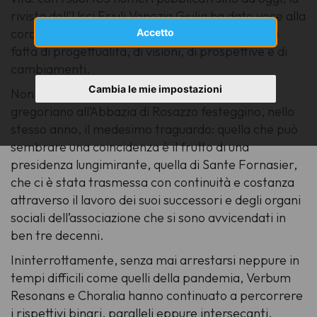
rivista dell’Usci Friuli Venezia Giulia ha dato voce alla
coralità regionale e ne ha raccontato una storia
Accetto
fatta di progettualità, di visioni, di prospettive e di
cambiamenti.
Cambia le mie impostazioni
Non è un caso che anche i seminari di canto
gregoriano all’Abbazia di Rosazzo festeggino, nello
stesso anno, il medesimo traguardo: quella che può
sembrare una coincidenza è il frutto di una
presidenza lungimirante, quella di Sante Fornasier,
che ci è stata trasmessa con continuità e costanza
attraverso il lavoro dei suoi successori e degli organi
sociali dell’associazione che si sono avvicendati in
ben tre decenni.
Ininterrottamente, senza mai arrestarsi neppure in
tempi difficili come quelli della pandemia, Verbum
Resonans e Choralia hanno continuato a percorrere
i rispettivi binari, paralleli eppure intersecanti,