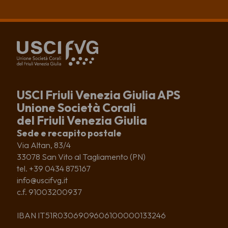
USCI Friuli Venezia Giulia APS
Unione Società Corali
del Friuli Venezia Giulia
Sede e recapito postale
Via Altan, 83/4
33078 San Vito al Tagliamento (PN)
tel. +39 0434 875167
info@uscifvg.it
c.f. 91003200937
IBAN IT51R0306909606100000133246