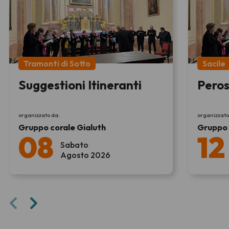
Tramonti di Sotto
Sacile
Suggestioni Itineranti
Peros
organizzato da:
organizzato
Gruppo corale Gialuth
Gruppo 
08
12
Sabato
Agosto 2026