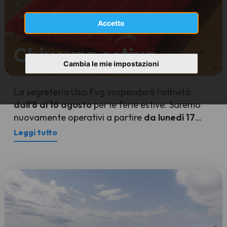
Accetto
Chiusura estiva
Cambia le mie impostazioni
La segreteria Usci Fvg sospenderà l'attività
dall'8 al 16 agosto
per le ferie estive. Saremo
nuovamente operativi a partire
da lunedì 17
agosto
.
Leggi tutto