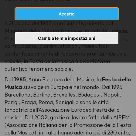
Accetto
Il 21 giugno del 1982, con l'iniziativa ideata dal
Ministero della Cultura francese, in tutta la Francia,
musicisti dilettanti e professionisti invadono strade,
Cambia le mie impostazioni
cortili, piazze, giardini, stazioni, musei. Non
contenta solamente di rendere la pratica musicale
visibile, la Festa della Musica è diventata un
autentico fenomeno sociale.
Dal
1985
, Anno Europeo della Musica, la
Festa della
Musica
si svolge in Europa e nel mondo. Dal 1995,
Barcellona, Berlino, Bruxelles, Budapest, Napoli,
Parigi, Praga, Roma, Senigallia sono le città
fondatrici dell'Associazione Europea Festa della
musica. Dal 2002, grazie al lavoro fatto dalla AIPFM
(Associazione Italiana per la Promozione della Festa
della Musica), in Italia hanno aderito più di 280 città,