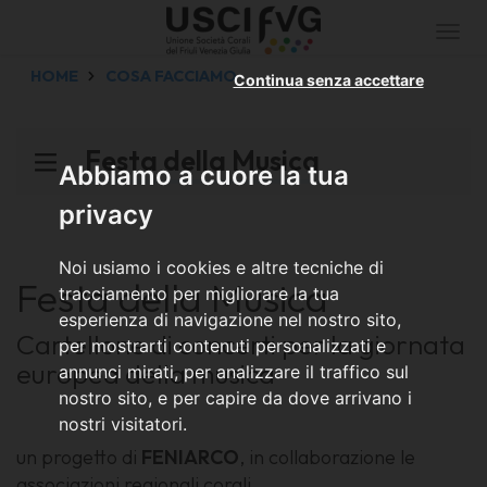
Togg
navi
HOME
COSA FACCIAMO
Continua senza accettare
Festa della Musica
Abbiamo a cuore la tua
privacy
Noi usiamo i cookies e altre tecniche di
Festa della Musica
tracciamento per migliorare la tua
esperienza di navigazione nel nostro sito,
Cartellone di concerti per la giornata
per mostrarti contenuti personalizzati e
europea della musica
annunci mirati, per analizzare il traffico sul
nostro sito, e per capire da dove arrivano i
nostri visitatori.
un progetto di
FENIARCO
, in collaborazione le
associazioni regionali corali