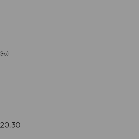
5
(Go)
e 20.30