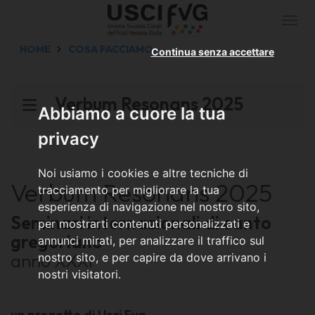
Togg
navi
HOME
COSA FACCIAMO
Continua senza accettare
Verbum Resonans 2025
Abbiamo a cuore la tua
privacy
Noi usiamo i cookies e altre tecniche di
Verbum Resonans 2025
tracciamento per migliorare la tua
esperienza di navigazione nel nostro sito,
Seminari internazionali di canto
per mostrarti contenuti personalizzati e
gregoriano
annunci mirati, per analizzare il traffico sul
anno XXXI
nostro sito, e per capire da dove arrivano i
nostri visitatori.
un progetto di Usci Fvg