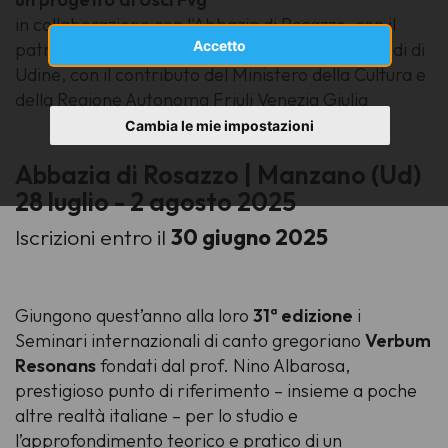
in collaborazione con l'Abbazia di Rosazzo, con il
Accetto
patrocinio di Feniarco e dell'Università degli Studi di
Udine, con il contributo del Ministero della Cultura e
della Regione Autonoma Friuli Venezia Giulia
Cambia le mie impostazioni
Abbazia di Rosazzo | Manzano (Ud)
28 luglio - 2 agosto 2025
Iscrizioni entro il
30 giugno 2025
Giungono quest’anno alla loro
31ª edizione
i
Seminari internazionali di canto gregoriano
Verbum
Resonans
fondati dal prof. Nino Albarosa,
prestigioso punto di riferimento – insieme a poche
altre realtà italiane – per lo studio e
l’approfondimento teorico e pratico di un