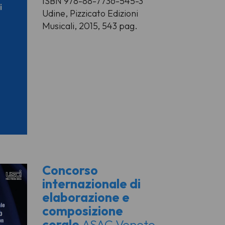
ISBN 978-88-7736-545-3
Udine, Pizzicato Edizioni
Musicali, 2015, 543 pag.
Concorso
internazionale di
elaborazione e
composizione
corale
ASAC Veneto -