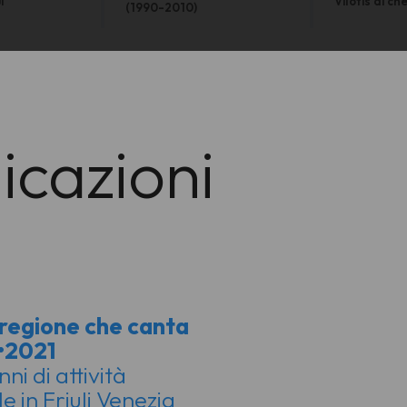
l
Vilotis di ch
(1990-2010)
icazioni
regione che canta
•2021
ni di attività
e in Friuli Venezia