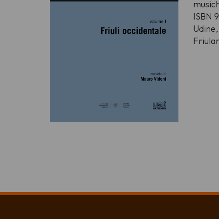
musich
ISBN 
Udine,
Friula