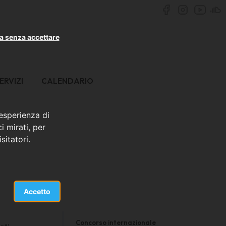
a senza accettare
ERVIZI
CALENDARIO
 esperienza di
i mirati, per
sitatori.
Accetto
Concorso internazionale