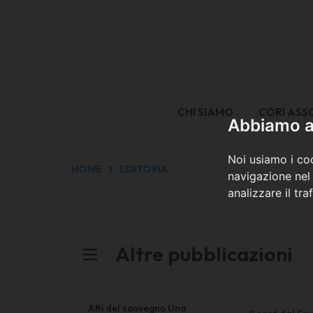
CHI SIAMO
CORI ASS
Abbiamo a 
Noi usiamo i coo
HOME
EDITORIA
navigazione nel 
analizzare il tra
Altre pubblicazioni
Atti del convegno Una