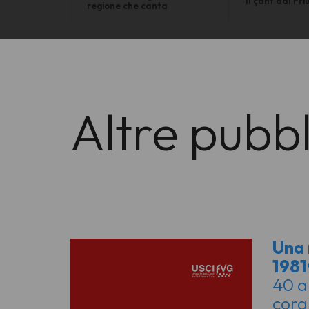
Il çant dal Friu
regione che canta
Altre pubbl
Una 
1981
40 an
coral