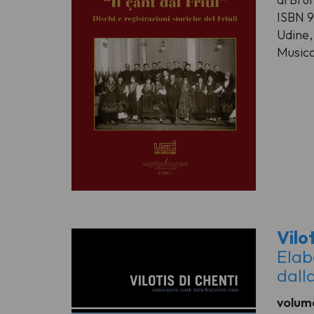
ISBN 
Udine, 
Musica
Vilot
Elab
dall
volume