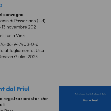
a
el convegno
Manin di Passariano (Ud)
o 13 novembre 202
di Lucia Vinzi
978-88-947408-0-6
to al Tagliamento, Usci
Venezia Giulia, 2023
nt dal Friul
 e registrazioni storiche
uli
no Rossi