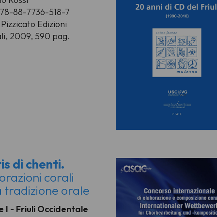
978-88-7736-518-7
Pizzicato Edizioni
li, 2009, 590 pag.
is di chenti.
orazioni corali
a tradizione orale
 I - Friuli Occidentale