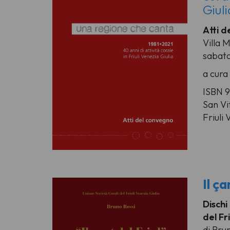
Giuli
Atti d
Villa 
sabat
a cura 
ISBN 
San Vi
Friuli 
Il ça
Dischi
del Fri
di Bru