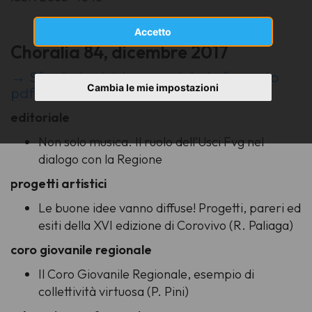
Accetto
Choralia 84, dicembre 2017
→ Sfoglia la rivista completa in formato
Cambia le mie impostazioni
pdf
editoriale
Non solo musica. Il ruolo dell’Usci Fvg nel
dialogo con la Regione
progetti artistici
Le buone idee vanno diffuse! Progetti, pareri ed
esiti della XVI edizione di Corovivo (R. Paliaga)
coro giovanile regionale
Il Coro Giovanile Regionale, esempio di
collettività virtuosa (P. Pini)