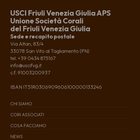
USCI Friuli Venezia Giulia APS
Unione Società Corali
del Friuli Venezia Giulia
Sede e recapito postale
Via Altan, 83/4
33078 San Vito al Tagliamento (PN)
tel. +39 0434 875167
info@uscifvg.it
c.f. 91003200937
IBAN IT51R0306909606100000133246
CHI SIAMO
CORI ASSOCIATI
COSA FACCIAMO
NEWS