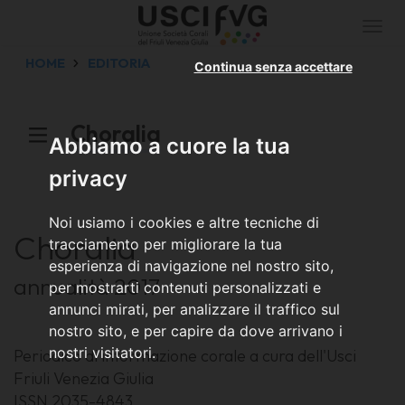
Togg
navi
HOME
EDITORIA
Continua senza accettare
Choralia
Abbiamo a cuore la tua
privacy
Noi usiamo i cookies e altre tecniche di
Choralia
tracciamento per migliorare la tua
esperienza di navigazione nel nostro sito,
annualità 2017
per mostrarti contenuti personalizzati e
annunci mirati, per analizzare il traffico sul
nostro sito, e per capire da dove arrivano i
nostri visitatori.
Periodico di informazione corale a cura dell'Usci
Friuli Venezia Giulia
ISSN 2035-4843