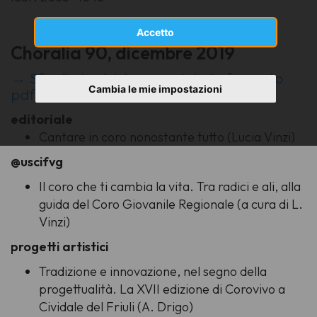
Accetto
Choralia 90, dicembre 2019
→ Sfoglia la rivista completa in formato
Cambia le mie impostazioni
pdf
editoriale
Cantare in coro nonostante tutto (Lucia Vinzi)
@uscifvg
Il coro che ti cambia la vita. Tra radici e ali, alla
guida del Coro Giovanile Regionale (a cura di L.
Vinzi)
progetti artistici
Tradizione e innovazione, nel segno della
progettualità. La XVII edizione di Corovivo a
Cividale del Friuli (A. Drigo)