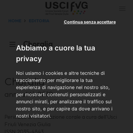
Togg
navi
HOME
EDITORIA
Continua senza accettare
Choralia
Abbiamo a cuore la tua
privacy
Noi usiamo i cookies e altre tecniche di
Choralia
tracciamento per migliorare la tua
esperienza di navigazione nel nostro sito,
annualità 2019
per mostrarti contenuti personalizzati e
annunci mirati, per analizzare il traffico sul
nostro sito, e per capire da dove arrivano i
nostri visitatori.
Periodico di informazione corale a cura dell'Usci
Friuli Venezia Giulia
ISSN 2035-4843